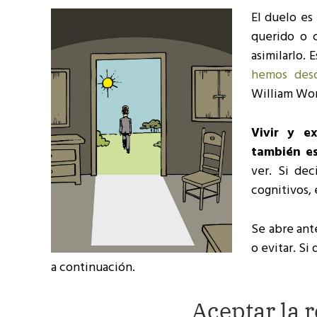
El duelo es
querido o 
asimilarlo. 
hemos desc
William Wo
Vivir y e
también es
ver. Si dec
cognitivos, 
Se abre ant
o evitar. S
a continuación.
Aceptar la r