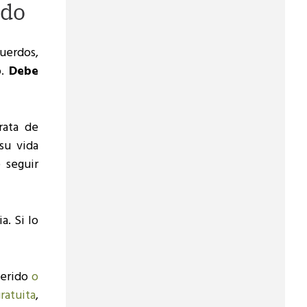
ndo
cuerdos,
.
Debe
rata de
su vida
 seguir
. Si lo
uerido
o
ratuita
,