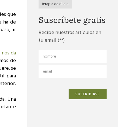
terapia de duelo
oles que
Suscríbete gratis
a ha de
paso, ir
Recibe nuestros artículos en
tu email (**)
a
nos da
amos de
uere, se
il para
nterior.
da. Una
ortante