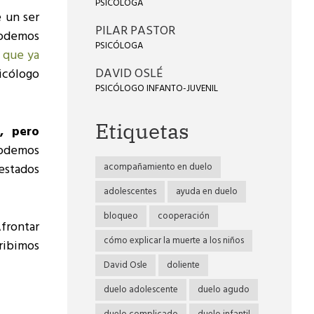
PSICÓLOGA
 un ser
PILAR PASTOR
podemos
PSICÓLOGA
,
que ya
DAVID OSLÉ
icólogo
PSICÓLOGO INFANTO-JUVENIL
Etiquetas
, pero
podemos
estados
acompañamiento en duelo
adolescentes
ayuda en duelo
bloqueo
cooperación
Afrontar
cómo explicar la muerte a los niños
ribimos
David Osle
doliente
duelo adolescente
duelo agudo