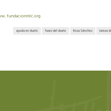
w. fundacionmlc.org
ayuda en duelo
fases del duelo
Rosa Sánchez
tareas d