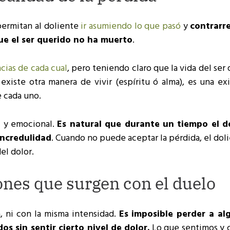
 permitan al doliente
ir asumiendo lo que pasó
y
contrarre
que el ser querido no ha muerto
.
cias de cada cual
, pero teniendo claro que la vida del ser
xiste otra manera de vivir (espíritu ó alma), es una exi
e cada uno.
l y emocional.
Es natural que durante un tiempo el d
incredulidad
. Cuando no puede aceptar la pérdida, el dol
el dolor.
ones que surgen con el duelo
 ni con la misma intensidad.
Es imposible perder a al
 sin sentir cierto nivel de dolor.
Lo que sentimos y 