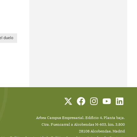
el duelo
Arbea Campus Empresarial. Edificio 4, Planta baja.
Ctra. Fuencarral a Alcobendas M-603, km. 3,800
28108 Alcobendas, Madrid