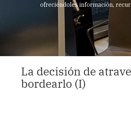
ofreciéndoles información, recur
La decisión de atrave
bordearlo (I)