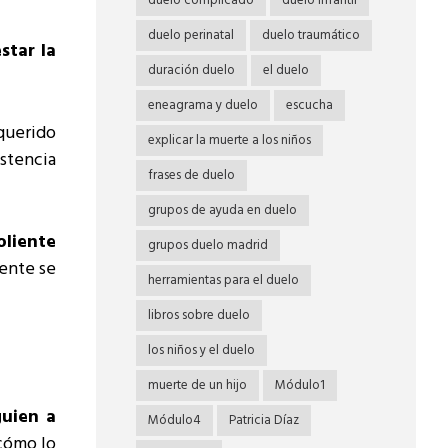
duelo complicado
duelo infantil
duelo perinatal
duelo traumático
star la
duración duelo
el duelo
eneagrama y duelo
escucha
 querido
explicar la muerte a los niños
stencia
frases de duelo
grupos de ayuda en duelo
oliente
grupos duelo madrid
iente se
herramientas para el duelo
libros sobre duelo
los niños y el duelo
muerte de un hijo
Módulo1
guien a
Módulo4
Patricia Díaz
cómo lo