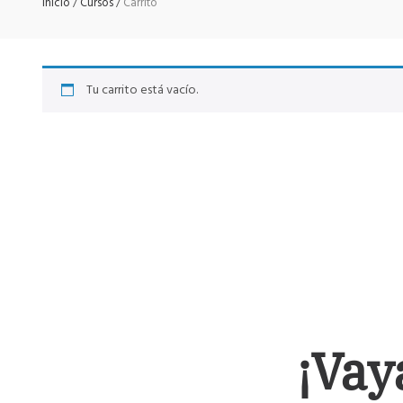
Inicio
/
Cursos
/
Carrito
Tu carrito está vacío.
¡Vay