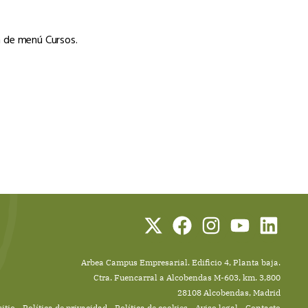
n de menú Cursos.
Arbea Campus Empresarial. Edificio 4, Planta baja.
Ctra. Fuencarral a Alcobendas M-603, km. 3,800
28108 Alcobendas, Madrid
itio
Política de privacidad
Política de cookies
Aviso legal
Contacto