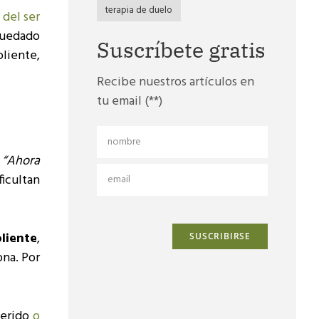
terapia de duelo
 del ser
quedado
Suscríbete gratis
liente,
Recibe nuestros artículos en
tu email (**)
, “Ahora
ficultan
liente
,
ona. Por
uerido
o