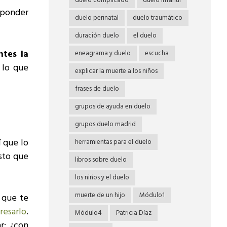
duelo complicado
duelo infantil
sponder
duelo perinatal
duelo traumático
duración duelo
el duelo
tes la
eneagrama y duelo
escucha
 lo que
explicar la muerte a los niños
frases de duelo
grupos de ayuda en duelo
grupos duelo madrid
í que lo
herramientas para el duelo
sto que
libros sobre duelo
los niños y el duelo
muerte de un hijo
Módulo1
 que te
resarlo
.
Módulo4
Patricia Díaz
r: ¿con