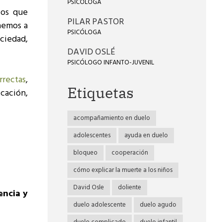
PSICÓLOGA
cos que
PILAR PASTOR
caemos a
PSICÓLOGA
ciedad,
DAVID OSLÉ
PSICÓLOGO INFANTO-JUVENIL
rrectas
,
Etiquetas
icación,
acompañamiento en duelo
adolescentes
ayuda en duelo
bloqueo
cooperación
cómo explicar la muerte a los niños
David Osle
doliente
encia y
duelo adolescente
duelo agudo