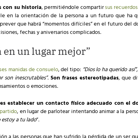
 con su historia
, permitiéndole compartir
sus recuerdos
le en la orientación de la persona a un futuro que ha 
rever que habrá “momentos difíciles” en el futuro del do
isiones, fechas y aniversarios complicados.
á en un lugar mejor”
ases manidas de consuelo
, del tipo:
“Dios lo ha querido así”
r son inescrutables”
.
Son frases estereotipadas
, que di
ensamientos o emociones.
 es establecer un contacto físico adecuado con el do
partido
, en lugar de parlotear intentando animar a la pers
 estoy a tu lado
”.
ión a las personas que han sufrido la pérdida de un ser q