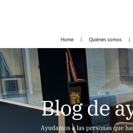
Skip
to
content
Home
Quiénes somos
Blog de a
Ayudamos a las personas que han 