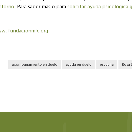
ntorno
. Para saber más o para
solicitar ayuda psicológica g
w. fundacionmlc.org
acompañamiento en duelo
ayuda en duelo
escucha
Rosa 