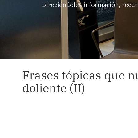
ofreciéndoles información, recur
Frases tópicas que n
doliente (II)