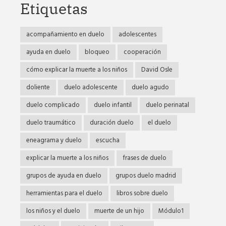
Etiquetas
acompañamiento en duelo
adolescentes
ayuda en duelo
bloqueo
cooperación
cómo explicar la muerte a los niños
David Osle
doliente
duelo adolescente
duelo agudo
duelo complicado
duelo infantil
duelo perinatal
duelo traumático
duración duelo
el duelo
eneagrama y duelo
escucha
explicar la muerte a los niños
frases de duelo
grupos de ayuda en duelo
grupos duelo madrid
herramientas para el duelo
libros sobre duelo
los niños y el duelo
muerte de un hijo
Módulo1