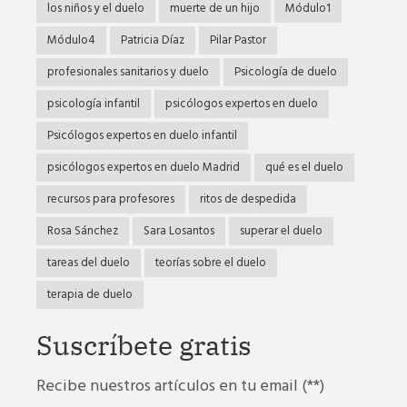
los niños y el duelo
muerte de un hijo
Módulo1
Módulo4
Patricia Díaz
Pilar Pastor
profesionales sanitarios y duelo
Psicología de duelo
psicología infantil
psicólogos expertos en duelo
Psicólogos expertos en duelo infantil
psicólogos expertos en duelo Madrid
qué es el duelo
recursos para profesores
ritos de despedida
Rosa Sánchez
Sara Losantos
superar el duelo
tareas del duelo
teorías sobre el duelo
terapia de duelo
Suscríbete gratis
Recibe nuestros artículos en tu email (**)