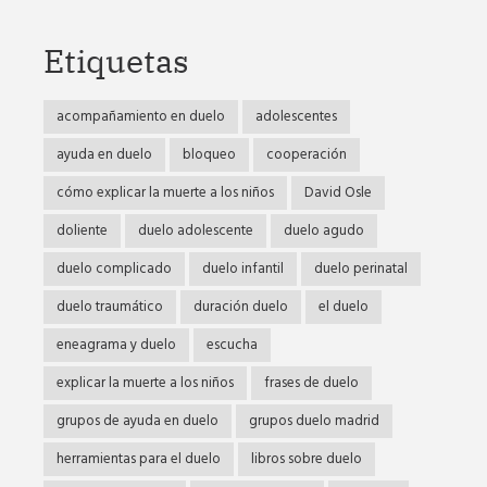
Etiquetas
acompañamiento en duelo
adolescentes
ayuda en duelo
bloqueo
cooperación
cómo explicar la muerte a los niños
David Osle
doliente
duelo adolescente
duelo agudo
duelo complicado
duelo infantil
duelo perinatal
duelo traumático
duración duelo
el duelo
eneagrama y duelo
escucha
explicar la muerte a los niños
frases de duelo
grupos de ayuda en duelo
grupos duelo madrid
herramientas para el duelo
libros sobre duelo