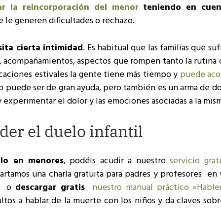
tar la reincorporación del menor
teniendo en cuen
e le generen dificultades o rechazo.
sita cierta intimidad
. Es habitual que las familias que su
s, acompañamientos, aspectos que rompen tanto la rutina 
vacaciones estivales la gente tiene más tiempo y
puede ac
to puede ser de gran ayuda, pero también es un arma de do
 experimentar el dolor y las emociones asociadas a la mis
er el duelo infantil
elo en menores
, podéis acudir a nuestro
servicio gra
partamos una charla gratuita para padres y profesores en
) o
descargar gratis
nuestro manual práctico «Habl
ultos a hablar de la muerte con los niños y da claves so