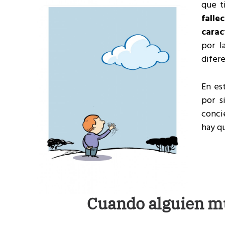
que t
fall
carac
por l
difer
En es
por s
conci
hay qu
Cuando alguien m