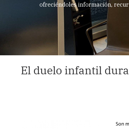
ofreciéndoles información, recur
El duelo infantil dur
Son m