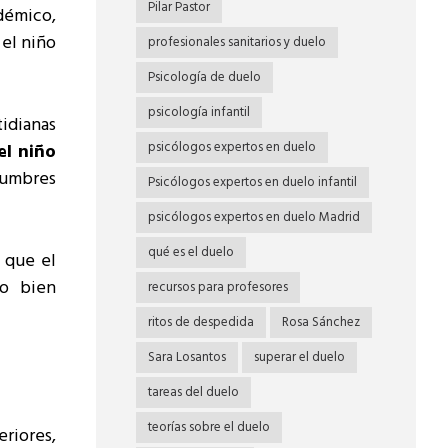
Pilar Pastor
démico,
 el niño
profesionales sanitarios y duelo
Psicología de duelo
psicología infantil
tidianas
psicólogos expertos en duelo
el niño
stumbres
Psicólogos expertos en duelo infantil
psicólogos expertos en duelo Madrid
qué es el duelo
 que el
 o bien
recursos para profesores
ritos de despedida
Rosa Sánchez
Sara Losantos
superar el duelo
tareas del duelo
teorías sobre el duelo
riores,