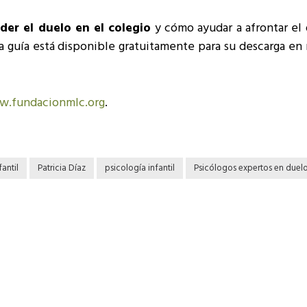
er el duelo en el colegio
y cómo ayudar a afrontar el 
 guía está disponible gratuitamente para su descarga en 
.fundacionmlc.org
.
fantil
Patricia Díaz
psicología infantil
Psicólogos expertos en duelo 