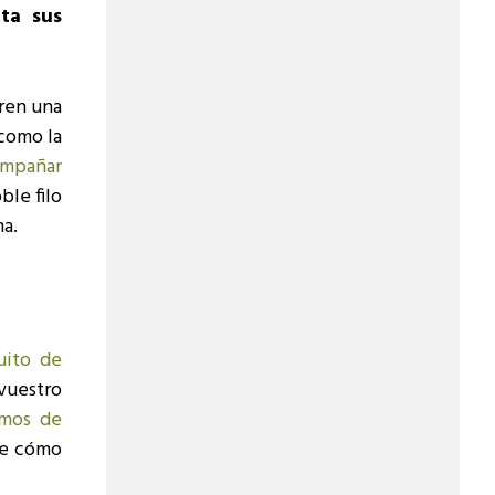
ta sus
fren una
como la
ompañar
ble filo
ma.
tuito de
 vuestro
emos de
bre cómo