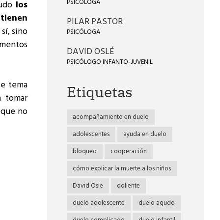
PSICÓLOGA
nudo
los
tienen
PILAR PASTOR
sí, sino
PSICÓLOGA
ementos
DAVID OSLÉ
PSICÓLOGO INFANTO-JUVENIL
te tema
Etiquetas
a tomar
 que no
acompañamiento en duelo
adolescentes
ayuda en duelo
bloqueo
cooperación
cómo explicar la muerte a los niños
David Osle
doliente
duelo adolescente
duelo agudo