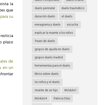
duelo complicado
duelo infantil
ista la
duelo perinatal
duelo traumático
rtes que
 para su
duración duelo
el duelo
eneagrama y duelo
escucha
explicar la muerte a los niños
a noticia
frases de duelo
o plazo
grupos de ayuda en duelo
grupos duelo madrid
ales de
herramientas para el duelo
s en un
afrontar
libros sobre duelo
los niños y el duelo
muerte de un hijo
Módulo1
Módulo4
Patricia Díaz